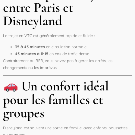
entre Paris et
Disneyland
Le trajet en VTC est généralement rapide et fluide :
35 à 45 minutes
en circulation normale
45 minutes à 1h15
en cas de trafic dense
Contrairement au RER, vous n’avez pas à gérer les arrêts, les
changements ou les imprévus.
Un confort idéal
pour les familles et
groupes
Disneyland est souvent une sortie en famille, avec enfants, poussettes
ou bagages.