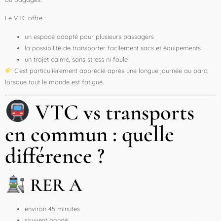
Le VTC offre :
un espace adapté pour plusieurs passagers
la possibilité de transporter facilement sacs et équipements
un trajet calme, sans stress ni foule
C’est particulièrement apprécié après une longue journée au parc,
lorsque tout le monde est fatigué.
VTC vs transports
en commun : quelle
différence ?
RER A
environ 45 minutes
souvent bondé