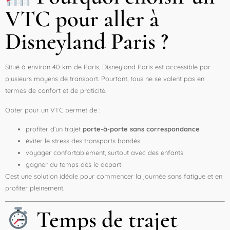
VTC pour aller à
Disneyland Paris ?
Situé à environ 40 km de Paris, Disneyland Paris est accessible par
plusieurs moyens de transport. Pourtant, tous ne se valent pas en
termes de confort et de praticité.
Opter pour un VTC permet de :
profiter d’un trajet
porte-à-porte sans correspondance
éviter le stress des transports bondés
voyager confortablement, surtout avec des enfants
gagner du temps dès le départ
C’est une solution idéale pour commencer la journée sans fatigue et en
profiter pleinement.
Temps de trajet