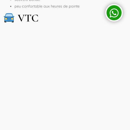
peu confortable aux heures de pointe
VTC
trajet direct sans arrêt
confort supérieur
prise en charge personnalisée
Le VTC est clairement plus agréable, surtout pour une expérience
premium.
Idéal pour une
journée sans contraintes
Avec un chauffeur privé, vous pouvez organiser votre journée en toute
liberté :
départ à l’heure de votre choix
retour flexible selon votre programme