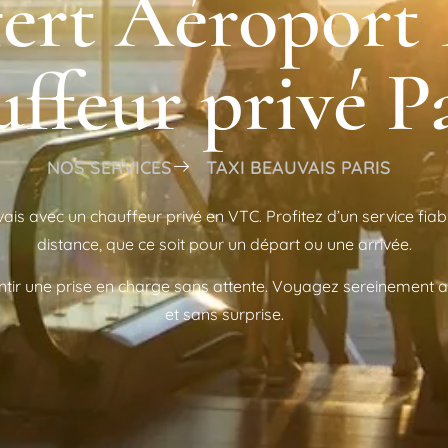
fert Aéroport 
feur privé Pa
NOS SERVICES
TAXI BEAUVAIS PARIS
uvais avec un chauffeur privé en VTC. Profitez d’un service fi
distance, que ce soit pour un départ ou une arrivée.
tir une prise en charge sans attente. Voyagez sereinement ave
et sans surprise.