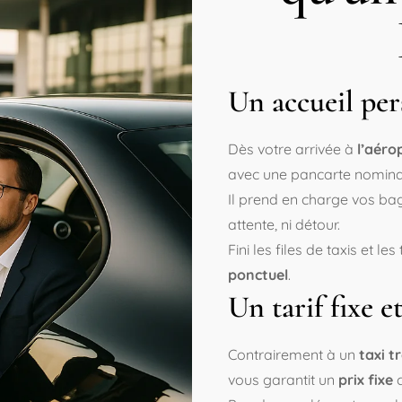
Un accueil per
Dès votre arrivée à
l’aéro
avec une pancarte nominati
Il prend en charge vos ba
attente, ni détour.
Fini les files de taxis et le
ponctuel
.
Un tarif fixe e
Contrairement à un
taxi t
vous garantit un
prix fixe
c